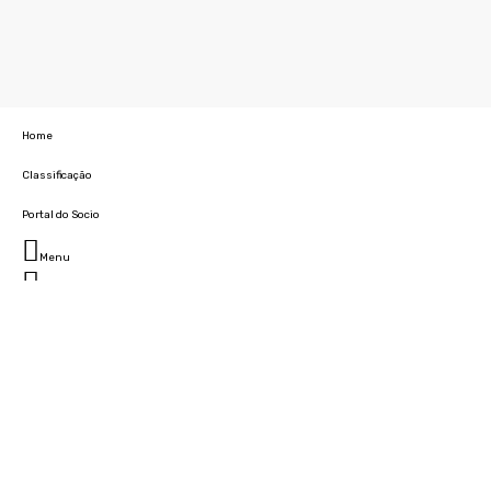
Home
Classificação
Portal do Socio
Menu
Fechar
Home
Clube
História
Marcha
Sede