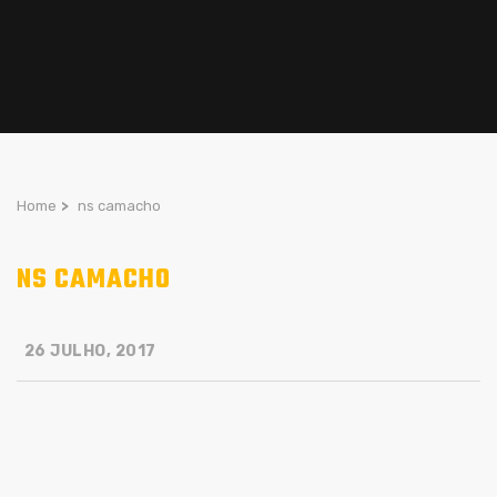
Home
>
ns camacho
NS CAMACHO
26 JULHO, 2017