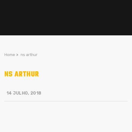
Home
>
ns arthur
NS ARTHUR
14 JULHO, 2018