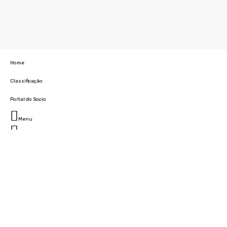
Home
Classificação
Portal do Socio
Menu
Fechar
Home
Clube
História
Marcha
Sede