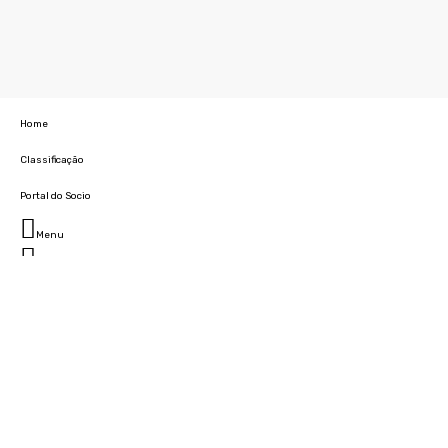
Home
Classificação
Portal do Socio
Menu
Fechar
Home
Clube
História
Marcha
Sede