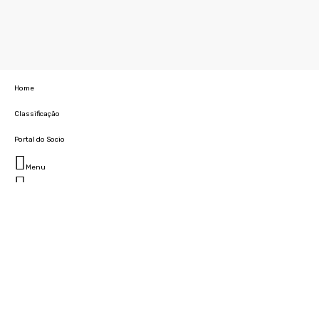
Home
Classificação
Portal do Socio
Menu
Fechar
Home
Clube
História
Marcha
Sede