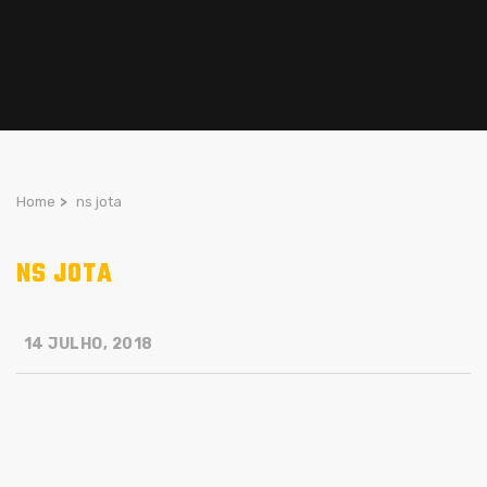
Home
>
ns jota
NS JOTA
14 JULHO, 2018