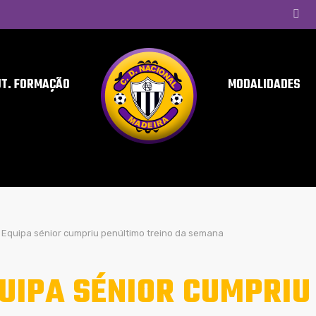
UT. FORMAÇÃO
MODALIDADES
Equipa sénior cumpriu penúltimo treino da semana
UIPA SÉNIOR CUMPRIU