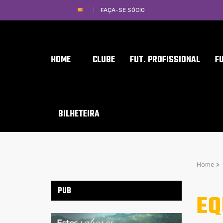
FAÇA-SE SÓCIO
HOME
CLUBE
FUT. PROFISSIONAL
F
BILHETEIRA
Home
>
PUB
EQ