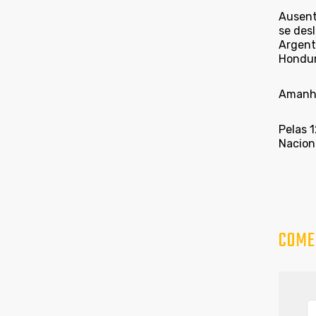
Ausent
se des
Argent
Hondur
Amanhã
Pelas 
Nacion
COME