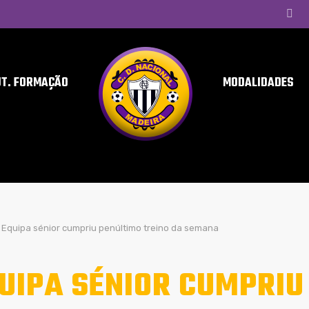
UT. FORMAÇÃO
MODALIDADES
Equipa sénior cumpriu penúltimo treino da semana
UIPA SÉNIOR CUMPRIU