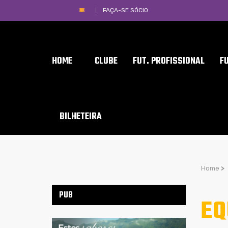
FAÇA-SE SÓCIO
HOME
CLUBE
FUT. PROFISSIONAL
F
BILHETEIRA
Home
>
PUB
EQ