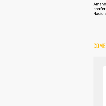
Amanhã,
confer
Nacion
COME