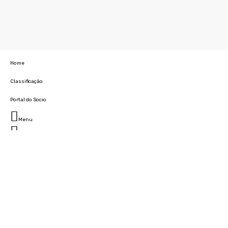
Home
Classificação
Portal do Socio
Menu
Fechar
Home
Clube
História
Marcha
Sede