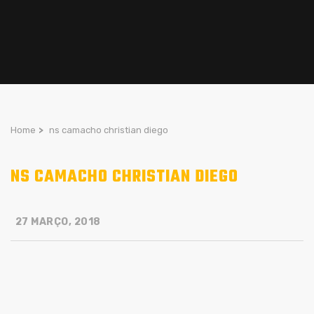
Home
>
ns camacho christian diego
NS CAMACHO CHRISTIAN DIEGO
27 MARÇO, 2018