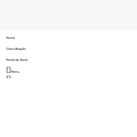
Home
Classificação
Portal do Socio
Menu
Fechar
Home
Clube
História
Marcha
Sede