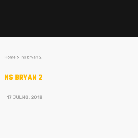
Home
>
ns bryan 2
NS BRYAN 2
17 JULHO, 2018