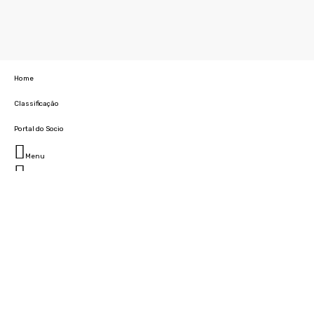
Home
Classificação
Portal do Socio
Menu
Fechar
Home
Clube
História
Marcha
Sede
Instalações