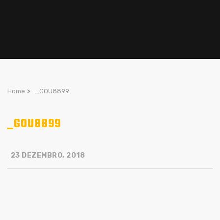
Home
>
_GOU8899
_GOU8899
23 DEZEMBRO, 2018