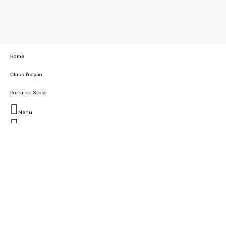
Home
Classificação
Portal do Socio
Menu
Fechar
Home
Clube
História
Marcha
Sede
Instalações