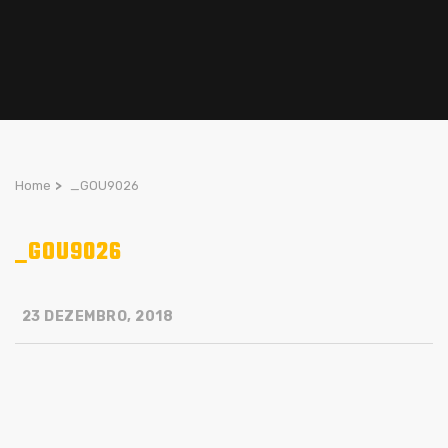
Home
>
_GOU9026
_GOU9026
23 DEZEMBRO, 2018