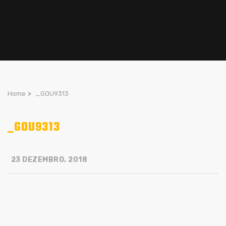
Home
>
_GOU9313
_GOU9313
23 DEZEMBRO, 2018