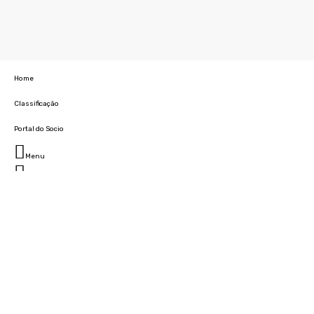
Home
Classificação
Portal do Socio
Menu
Fechar
Home
Clube
História
Marcha
Sede
Instalações