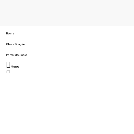
Home
Classificação
Portal do Socio
Menu
Fechar
Home
Clube
História
Marcha
Sede
Instalações