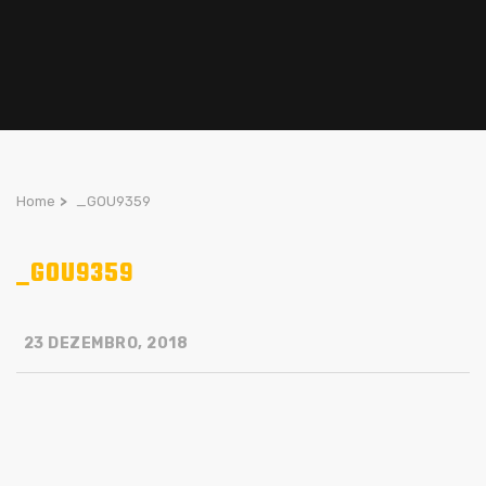
Home
>
_GOU9359
_GOU9359
23 DEZEMBRO, 2018