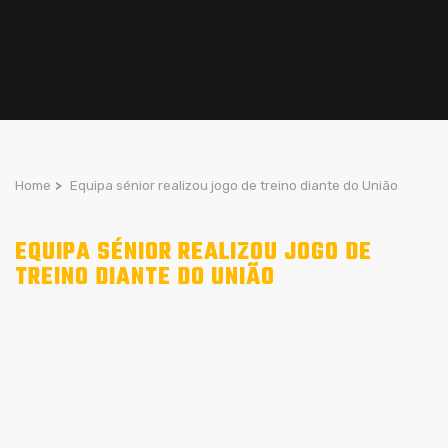
Home
>
Equipa sénior realizou jogo de treino diante do União
EQUIPA SÉNIOR REALIZOU JOGO DE
TREINO DIANTE DO UNIÃO