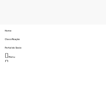
Home
Classificação
Portal do Socio
Menu
Fechar
Home
Clube
História
Marcha
Sede