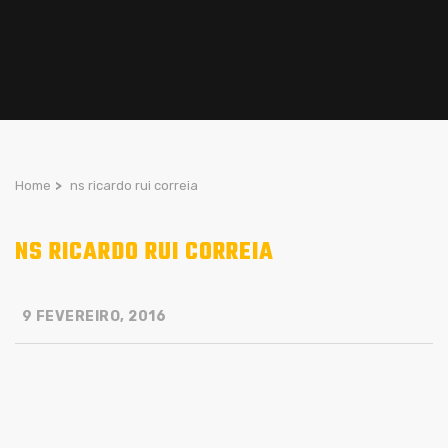
Home
>
ns ricardo rui correia
NS RICARDO RUI CORREIA
9 FEVEREIRO, 2016