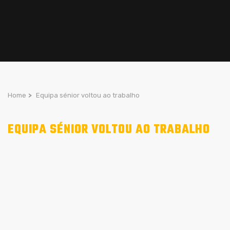
Home
>
Equipa sénior voltou ao trabalho
EQUIPA SÉNIOR VOLTOU AO TRABALHO