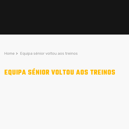
Home
>
Equipa sénior voltou aos treinos
EQUIPA SÉNIOR VOLTOU AOS TREINOS