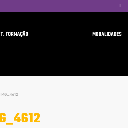
UT. FORMAÇÃO
MODALIDADES
IMG_4612
G_4612