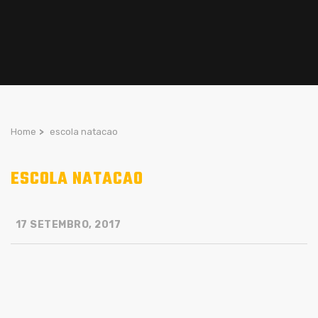
Home
>
escola natacao
ESCOLA NATACAO
17 SETEMBRO, 2017