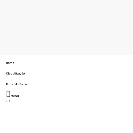
Home
Classificação
Portal do Socio
Menu
Fechar
Home
Clube