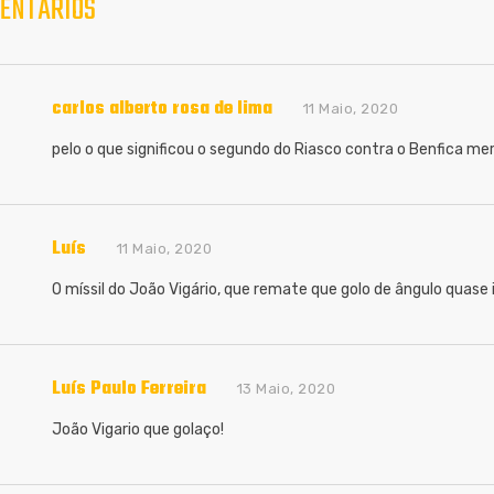
MENTÁRIOS
carlos alberto rosa de lima
11 Maio, 2020
pelo o que significou o segundo do Riasco contra o Benfica merec
Luís
11 Maio, 2020
O míssil do João Vigário, que remate que golo de ângulo quase 
Luís Paulo Ferreira
13 Maio, 2020
João Vigario que golaço!