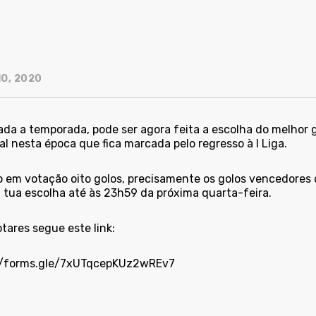
IO, 2020
ada a temporada, pode ser agora feita a escolha do melhor 
l nesta época que fica marcada pelo regresso à I Liga.
o em votação oito golos, precisamente os golos vencedores
a tua escolha até às 23h59 da próxima quarta-feira.
tares segue este link:
//forms.gle/7xUTqcepKUz2wREv7