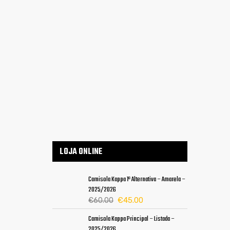
LOJA ONLINE
Camisola Kappa 1ª Alternativa – Amarela –
2025/2026
O
O
€
45.00
€
60.00
preço
preço
Camisola Kappa Principal – Listada –
original
atual
2025/2026