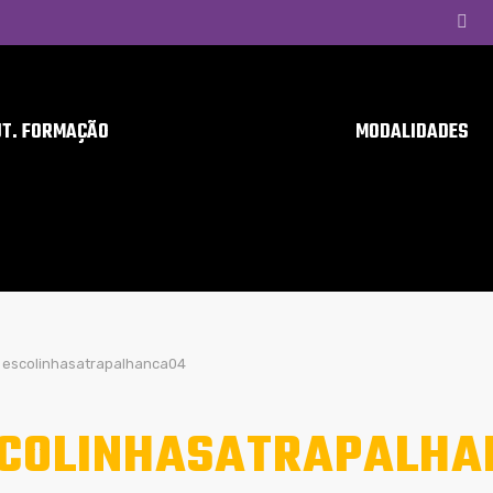
UT. FORMAÇÃO
MODALIDADES
escolinhasatrapalhanca04
COLINHASATRAPALHA