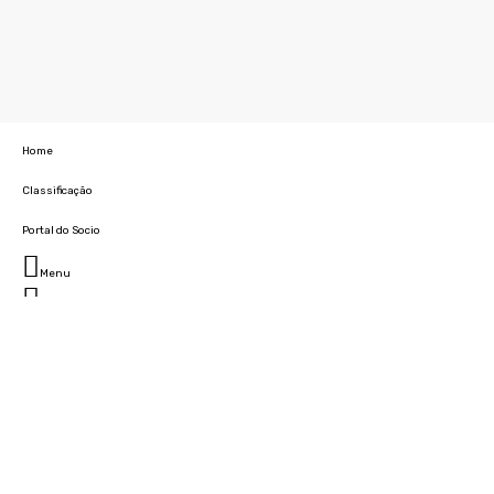
Home
Classificação
Portal do Socio
Menu
Fechar
Home
Clube
História
Marcha
Sede