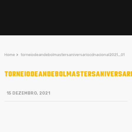
Home
>
torneiodeandebolmastersaniversariocdnacional2021_01
TORNEIODEANDEBOLMASTERSANIVERSARI
15 DEZEMBRO, 2021