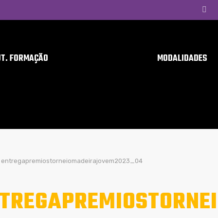
UT. FORMAÇÃO
MODALIDADES
entregapremiostorneiomadeirajovem2023_04
TREGAPREMIOSTORNE