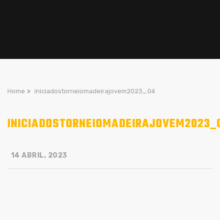
Home
>
iniciadostorneiomadeirajovem2023_04
INICIADOSTORNEIOMADEIRAJOVEM2023_
14 ABRIL, 2023