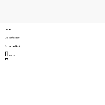
Home
Classificação
Portal do Socio
Menu
Fechar
Home
Clube
História
Marcha
Sede