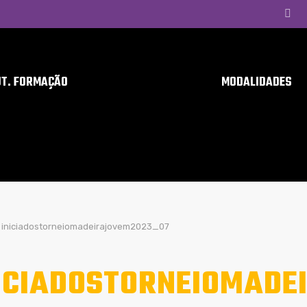
UT. FORMAÇÃO
MODALIDADES
iniciadostorneiomadeirajovem2023_07
ICIADOSTORNEIOMADE