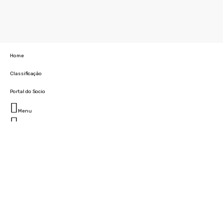
Home
Classificação
Portal do Socio
Menu
Fechar
Home
Clube
História
Marcha
Sede
Instalações