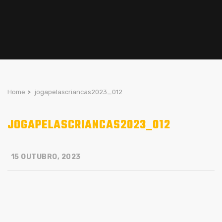
Home
>
jogapelascriancas2023_012
JOGAPELASCRIANCAS2023_012
15 OUTUBRO, 2023