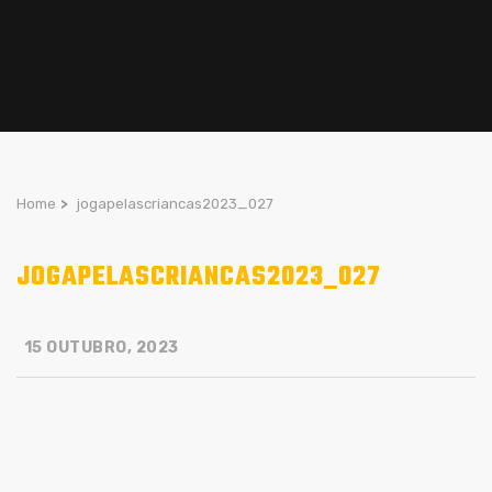
Home
>
jogapelascriancas2023_027
JOGAPELASCRIANCAS2023_027
15 OUTUBRO, 2023