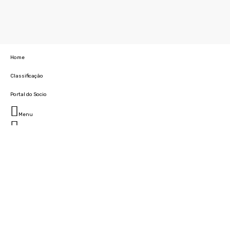
Home
Classificação
Portal do Socio
Menu
Fechar
Home
Clube
História
Marcha
Sede
Instalações