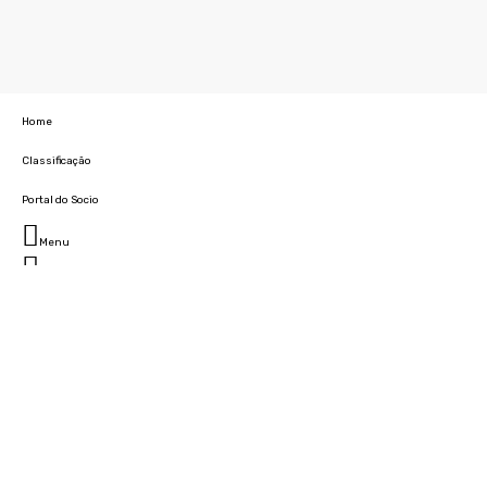
Home
Classificação
Portal do Socio
Menu
Fechar
Home
Clube
História
Marcha
Sede
Instalações