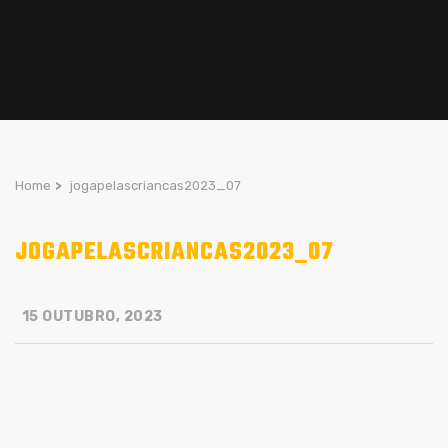
Home
>
jogapelascriancas2023_07
JOGAPELASCRIANCAS2023_07
15 OUTUBRO, 2023