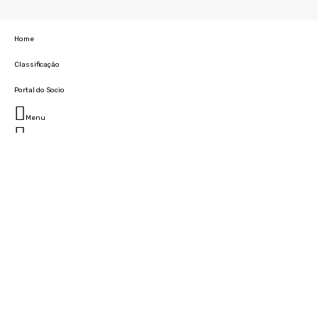
Home
Classificação
Portal do Socio
Menu
Fechar
Home
Clube
História
Marcha
Sede
Instalações
Cidade Desportiva
Estádio da Madeira