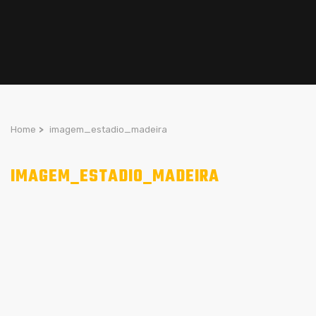
Home
>
imagem_estadio_madeira
IMAGEM_ESTADIO_MADEIRA