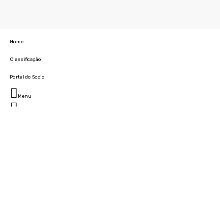
Home
Classificação
Portal do Socio
Menu
Fechar
Home
Clube
História
Marcha
Sede
Instalações
Cidade Desportiva