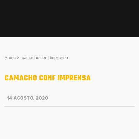
Home
>
camacho conf imprensa
CAMACHO CONF IMPRENSA
14 AGOSTO, 2020