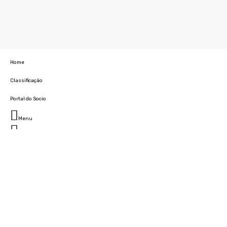
Home
Classificação
Portal do Socio
Menu
Fechar
Home
Clube
História
Marcha
Sede