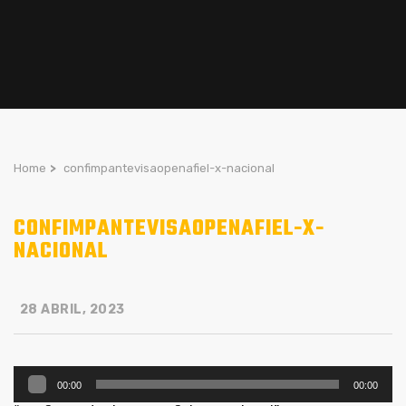
Home
>
confimpantevisaopenafiel-x-nacional
CONFIMPANTEVISAOPENAFIEL-X-
NACIONAL
28 ABRIL, 2023
Reprodutor
00:00
00:00
de