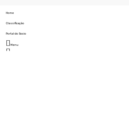
Home
Classificação
Portal do Socio
Menu
Fechar
Home
Clube
História
Marcha
Sede
Instalações
Cidade Desportiva
Estádio da Madeira