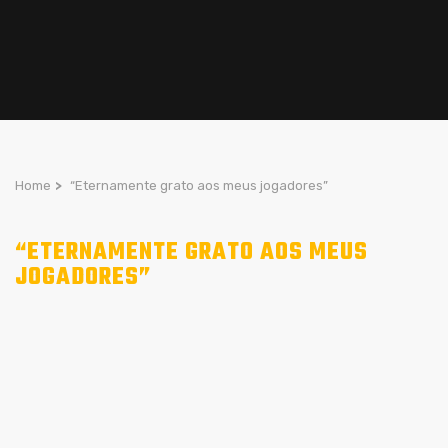
Home
>
“Eternamente grato aos meus jogadores”
“ETERNAMENTE GRATO AOS MEUS
JOGADORES”