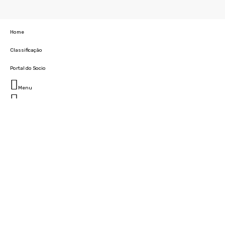
Home
Classificação
Portal do Socio
Menu
Fechar
Home
Clube
História
Marcha
Sede
Instalações
Cidade Desportiva