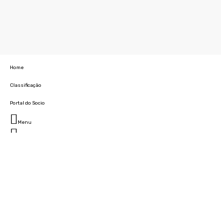
Home
Classificação
Portal do Socio
Menu
Fechar
Home
Clube
História
Marcha
Sede