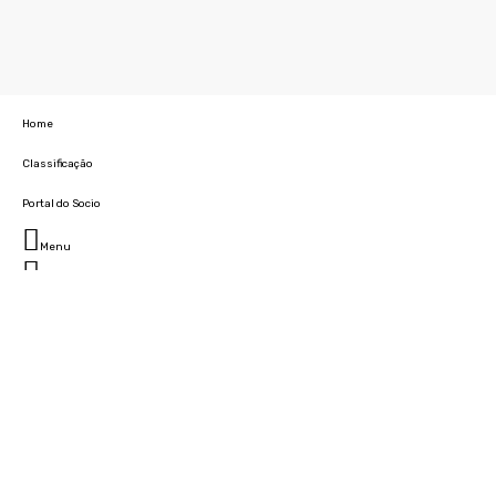
Home
Classificação
Portal do Socio
Menu
Fechar
Home
Clube
História
Marcha
Sede
Instalações