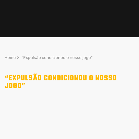
Home
>
“Expulsão condicionou o nosso jogo”
“EXPULSÃO CONDICIONOU O NOSSO
JOGO”