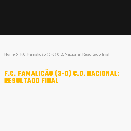
Home
>
F.C. Famalicão (3-0) C.D. Nacional: Resultado final
F.C. FAMALICÃO (3-0) C.D. NACIONAL:
RESULTADO FINAL