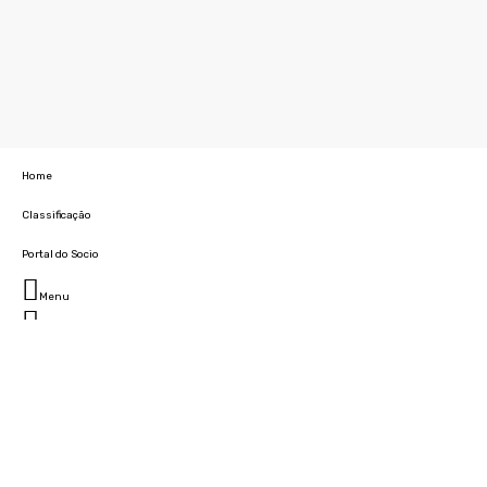
Home
Classificação
Portal do Socio
Menu
Fechar
Home
Clube
História
Marcha