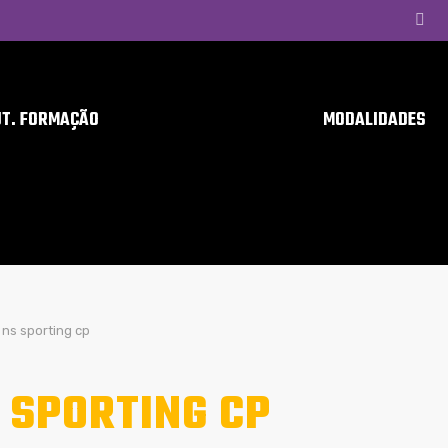
UT. FORMAÇÃO
MODALIDADES
ns sporting cp
 SPORTING CP