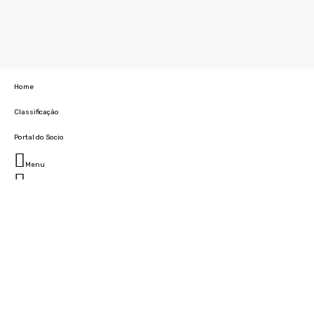
Home
Classificação
Portal do Socio
Menu
Fechar
Home
Clube
História
Marcha
Sede