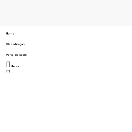
Home
Classificação
Portal do Socio
Menu
Fechar
Home
Clube
História
Marcha
Sede
Instalações