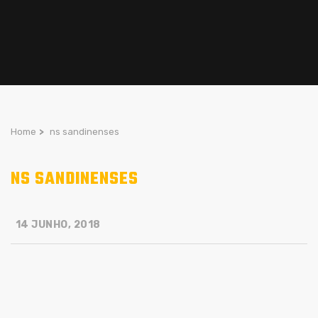
Home
>
ns sandinenses
NS SANDINENSES
14 JUNHO, 2018