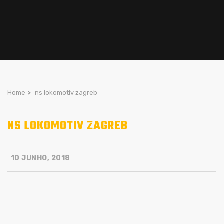
Home
>
ns lokomotiv zagreb
NS LOKOMOTIV ZAGREB
10 JUNHO, 2018