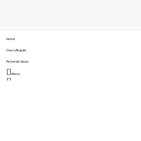
Home
Classificação
Portal do Socio
Menu
Fechar
Home
Clube
História
Marcha
Sede