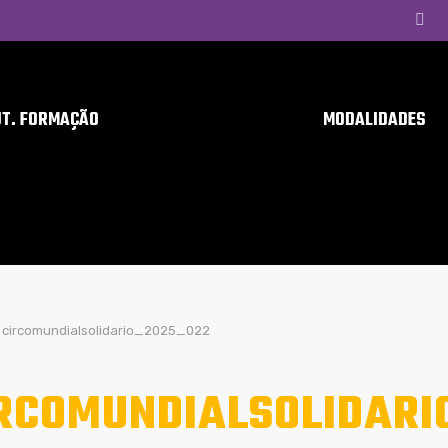
UT. FORMAÇÃO
MODALIDADES
circomundialsolidario_2025_022
RCOMUNDIALSOLIDARI