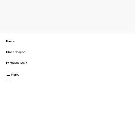
Home
Classificação
Portal do Socio
Menu
Fechar
Home
Clube
História
Marcha
Sede