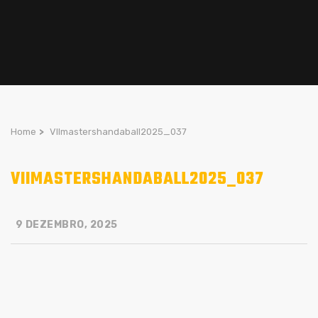
Home
>
VIImastershandaball2025_037
VIIMASTERSHANDABALL2025_037
9 DEZEMBRO, 2025