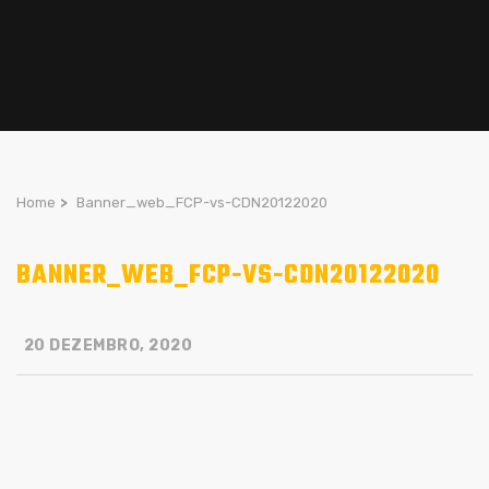
Home
>
Banner_web_FCP-vs-CDN20122020
BANNER_WEB_FCP-VS-CDN20122020
20 DEZEMBRO, 2020