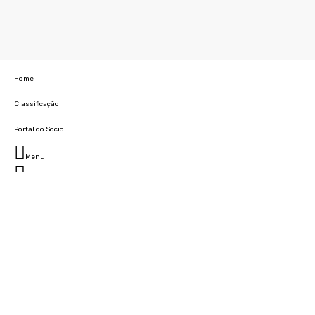
Home
Classificação
Portal do Socio
Menu
Fechar
Home
Clube
História
Marcha
Sede
Instalações