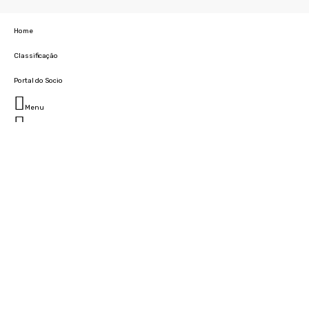
Home
Classificação
Portal do Socio
Menu
Fechar
Home
Clube
História
Marcha
Sede
Instalações
Cidade Desportiva
Estádio da Madeira