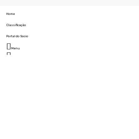
Home
Classificação
Portal do Socio
Menu
Fechar
Home
Clube
História
Marcha
Sede
Instalações
Cidade Desportiva
Estádio da Madeira