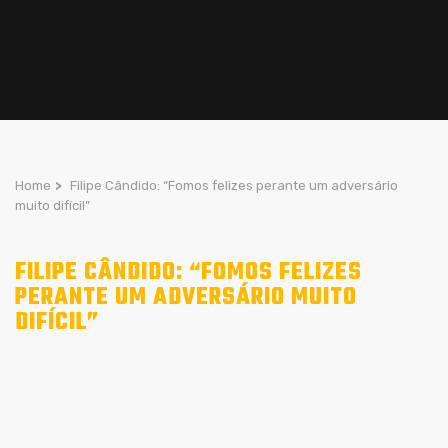
Home
>
Filipe Cândido: “Fomos felizes perante um adversário
muito difícil”
FILIPE CÂNDIDO: “FOMOS FELIZES
PERANTE UM ADVERSÁRIO MUITO
DIFÍCIL”