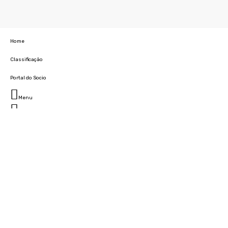
Home
Classificação
Portal do Socio
Menu
Fechar
Home
Clube
História
Marcha
Sede
Instalações
Cidade Desportiva