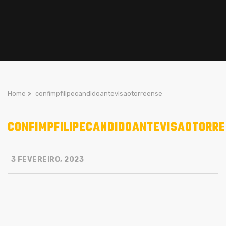
Home
>
confimpfilipecandidoantevisaotorreense
CONFIMPFILIPECANDIDOANTEVISAOTORR
3 FEVEREIRO, 2023