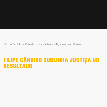
Home
>
Filipe Cândido sublinha justiça no resultado
FILIPE CÂNDIDO SUBLINHA JUSTIÇA NO
RESULTADO