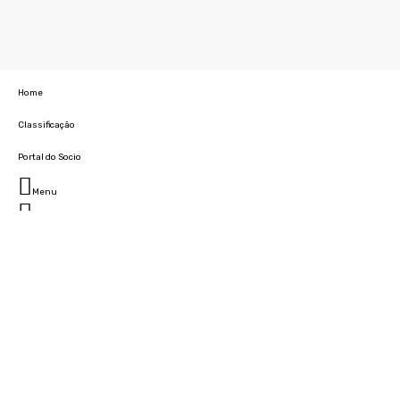
Home
Classificação
Portal do Socio
Menu
Fechar
Home
Clube
História
Marcha
Sede
Instalações