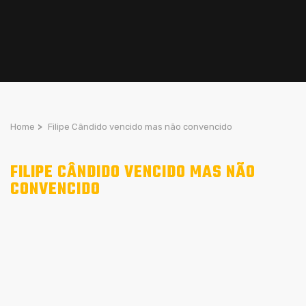
Home
>
Filipe Cândido vencido mas não convencido
FILIPE CÂNDIDO VENCIDO MAS NÃO
CONVENCIDO